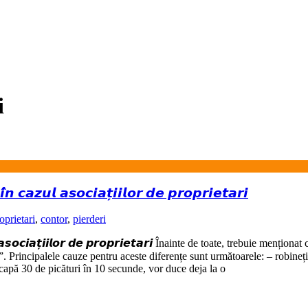
i
 𝙘𝙖𝙯𝙪𝙡 𝙖𝙨𝙤𝙘𝙞𝙖𝙩̦𝙞𝙞𝙡𝙤𝙧 𝙙𝙚 𝙥𝙧𝙤𝙥𝙧𝙞𝙚𝙩𝙖𝙧𝙞
prietari
,
contor
,
pierderi
𝙡 𝙖𝙨𝙤𝙘𝙞𝙖𝙩̦𝙞𝙞𝙡𝙤𝙧 𝙙𝙚 𝙥𝙧𝙤𝙥𝙧𝙞𝙚𝙩𝙖𝙧𝙞 Înainte de toate, trebuie menționat 
deri”. Principalele cauze pentru aceste diferențe sunt următoarele: – robineț
pă 30 de picături în 10 secunde, vor duce deja la o