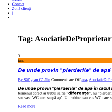
Contact
Zonă clienți
|
Tag: AsociatieDeProprietar
31
ian.
𝘿𝙚 𝙪𝙣𝙙𝙚 𝙥𝙧𝙤𝙫𝙞𝙣 ”𝙥𝙞𝙚𝙧𝙙𝙚𝙧𝙞𝙡𝙚” 𝙙𝙚 𝙖𝙥𝙖̆ 𝙞̂
By Sălăgean Cătălin
Comments are Off
apa
,
AsociatieDePro
𝘿𝙚 𝙪𝙣𝙙𝙚 𝙥𝙧𝙤𝙫𝙞𝙣 ”𝙥𝙞𝙚𝙧𝙙𝙚𝙧𝙞𝙡𝙚” 𝙙𝙚 𝙖𝙥𝙖̆ 𝙞̂𝙣 𝙘𝙖𝙯𝙪
termenul corect ar trebui să fie ”𝗱𝗶𝗳𝗲𝗿𝗲𝗻𝘁̦𝗲”, nu ”pier
sau vase WC care scapă apă. Un robinet sau vas WC care sca
Read more