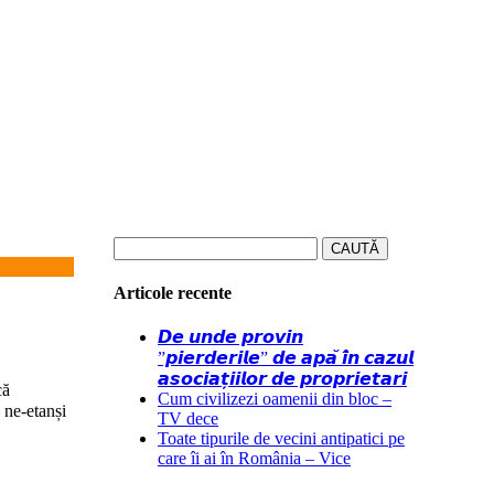
Caută
după:
Articole recente
𝘿𝙚 𝙪𝙣𝙙𝙚 𝙥𝙧𝙤𝙫𝙞𝙣
”𝙥𝙞𝙚𝙧𝙙𝙚𝙧𝙞𝙡𝙚” 𝙙𝙚 𝙖𝙥𝙖̆ 𝙞̂𝙣 𝙘𝙖𝙯𝙪𝙡
𝙖𝙨𝙤𝙘𝙞𝙖𝙩̦𝙞𝙞𝙡𝙤𝙧 𝙙𝙚 𝙥𝙧𝙤𝙥𝙧𝙞𝙚𝙩𝙖𝙧𝙞
că
Cum civilizezi oamenii din bloc –
i ne-etanși
TV dece
Toate tipurile de vecini antipatici pe
care îi ai în România – Vice